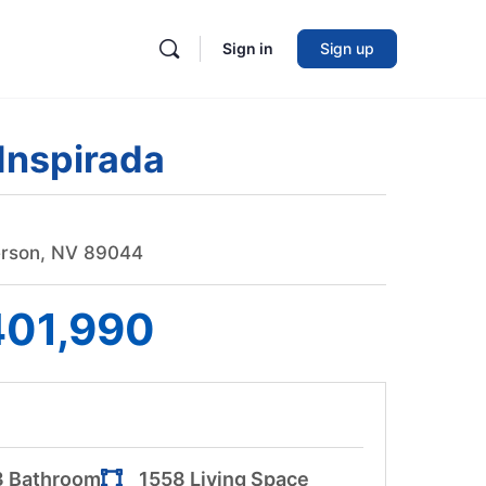
Sign in
Sign up
Inspirada
erson, NV 89044
401,990
3 Bathroom
1558 Living Space