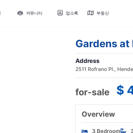
운
커뮤니티
업소록
부동산
Gardens at 
Address
2511 Rofrano Pl., Hend
$ 
for-sale
Overview
3 Bedroom