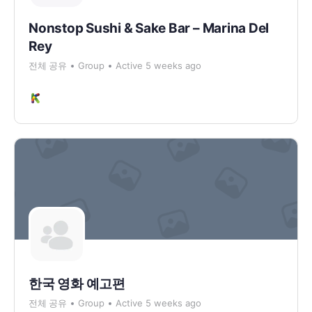
Nonstop Sushi & Sake Bar – Marina Del
Rey
전체 공유
Group
Active 5 weeks ago
한국 영화 예고편
전체 공유
Group
Active 5 weeks ago