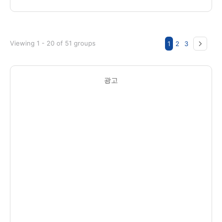
Viewing 1 - 20 of 51 groups
1
2
3
광고