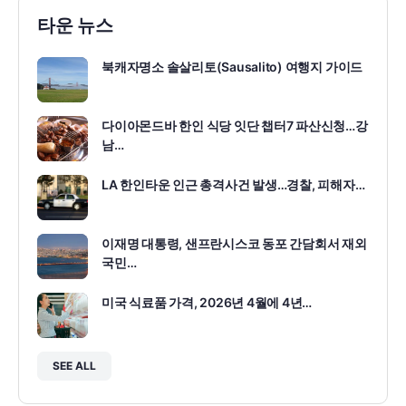
타운 뉴스
북캐자명소 솔살리토(Sausalito) 여행지 가이드
다이아몬드바 한인 식당 잇단 챕터7 파산신청…강
남…
LA 한인타운 인근 총격사건 발생…경찰, 피해자…
이재명 대통령, 샌프란시스코 동포 간담회서 재외
국민…
미국 식료품 가격, 2026년 4월에 4년…
SEE ALL