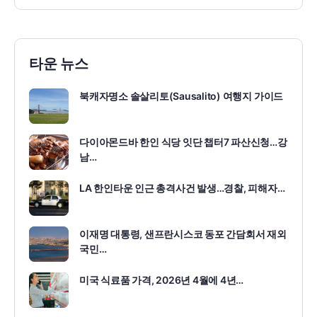
타운 뉴스
북캐자명소 솔살리토(Sausalito) 여행지 가이드
다이아몬드바 한인 식당 잇단 챕터7 파산신청…강
남…
LA 한인타운 인근 총격사건 발생…경찰, 피해자…
이재명 대통령, 샌프란시스코 동포 간담회서 재외
국민…
미국 식료품 가격, 2026년 4월에 4년…