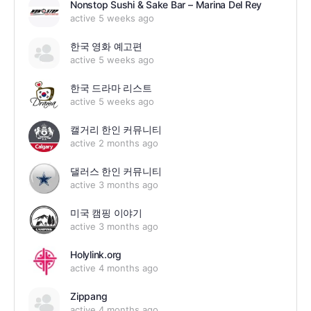
Nonstop Sushi & Sake Bar – Marina Del Rey
active 5 weeks ago
한국 영화 예고편
active 5 weeks ago
한국 드라마 리스트
active 5 weeks ago
캘거리 한인 커뮤니티
active 2 months ago
댈러스 한인 커뮤니티
active 3 months ago
미국 캠핑 이야기
active 3 months ago
Holylink.org
active 4 months ago
Zippang
active 4 months ago