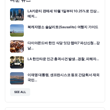
LA카운티 판매세 10월 1일부터 10.25%로 인상…
메저…
북캐자명소 솔살리토(Sausalito) 여행지 가이드
다이아몬드바 한인 식당 잇단 챕터7 파산신청…강
남…
LA 한인타운 인근 총격사건 발생…경찰, 피해자…
이재명 대통령, 샌프란시스코 동포 간담회서 재외
국민…
SEE ALL