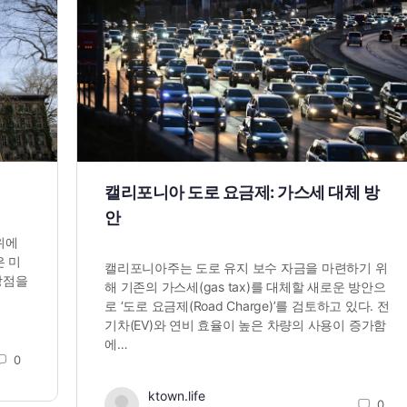
캘리포니아 도로 요금제: 가스세 대체 방
안
순위에
은 미
캘리포니아주는 도로 유지 보수 자금을 마련하기 위
강점을
해 기존의 가스세(gas tax)를 대체할 새로운 방안으
로 ‘도로 요금제(Road Charge)’를 검토하고 있다. 전
기차(EV)와 연비 효율이 높은 차량의 사용이 증가함
에…
0
ktown.life
0