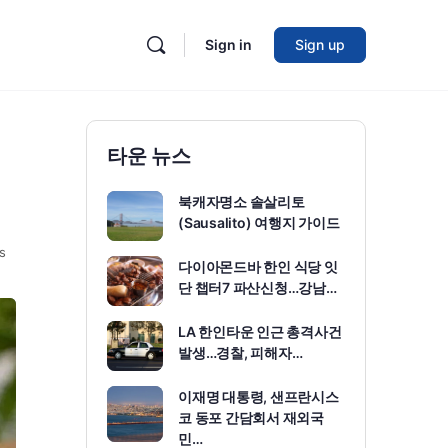
Sign in
Sign up
타운 뉴스
북캐자명소 솔살리토
(Sausalito) 여행지 가이드
s
다이아몬드바 한인 식당 잇
단 챕터7 파산신청…강남…
LA 한인타운 인근 총격사건
발생…경찰, 피해자…
이재명 대통령, 샌프란시스
코 동포 간담회서 재외국
민…