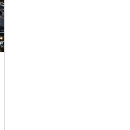
2024년 11월 29일 [금요일] Black Friday
Sale
블랙 프라이데이: 세계 최대의 쇼핑 행사 블랙 프라
이데이는 미국의 추수감사절(Thanksgiving) 다음 날
로, 연말 쇼핑 시즌의 시작을 알리는 중요한 날입니
다. 이 날은 대규모 세일과 엄청난 할인…
ktown.life
0
November 29, 2024