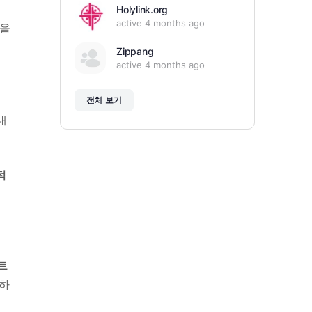
Holylink.org
active 4 months ago
인을
Zippang
active 4 months ago
전체 보기
내
적
트
화하