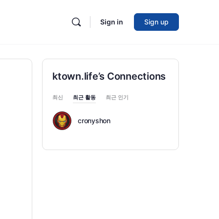
Sign in
Sign up
ktown.life’s Connections
최신
최근 활동
최근 인기
cronyshon