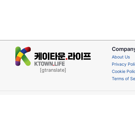
Compan
About Us
Privacy Pol
[gtranslate]
Cookie Poli
Terms of Se
© 2026 Ktown.life, All Rights Reserved.
About Us
Privacy Policy
Cookie Policy