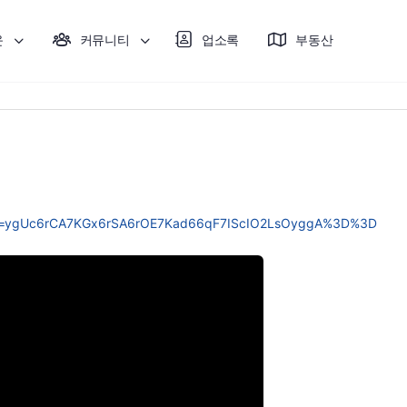
운
커뮤니티
업소록
부동산
&pp=ygUc6rCA7KGx6rSA6rOE7Kad66qF7IScIO2LsOyggA%3D%3D