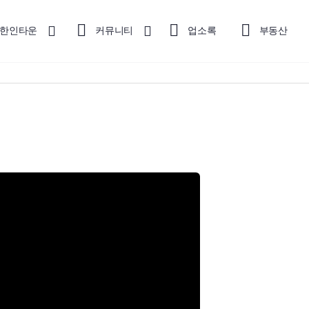
한인타운
커뮤니티
업소록
부동산