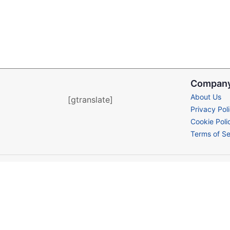
Compan
About Us
[gtranslate]
Privacy Pol
Cookie Poli
Terms of Se
© 2026 Ktown.life, All Rights Reserved.
About Us
Privacy Policy
Cookie Policy