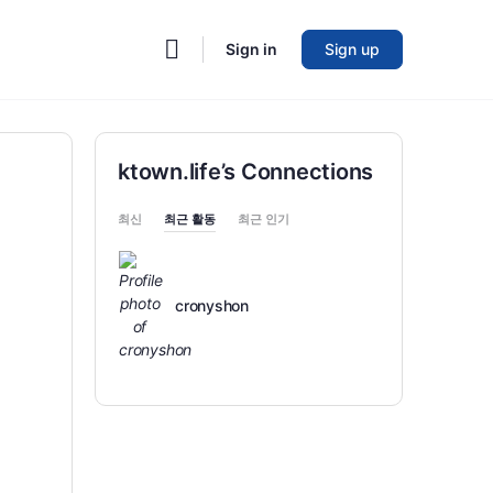
Sign in
Sign up
ktown.life’s Connections
최신
최근 활동
최근 인기
cronyshon