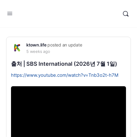
ktown.life
posted an update
5 weeks ago
출처 | SBS International (2026년 7월 1일)
https://www.youtube.com/watch?v=Tnb3o2t-h7M