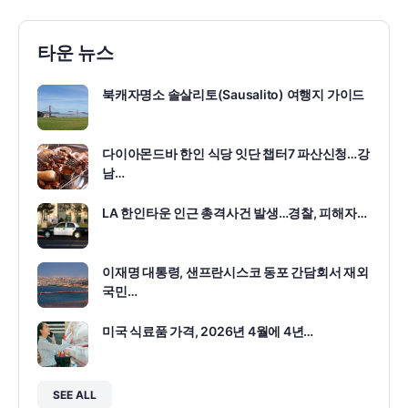
타운 뉴스
북캐자명소 솔살리토(Sausalito) 여행지 가이드
다이아몬드바 한인 식당 잇단 챕터7 파산신청…강
남…
LA 한인타운 인근 총격사건 발생…경찰, 피해자…
이재명 대통령, 샌프란시스코 동포 간담회서 재외
국민…
미국 식료품 가격, 2026년 4월에 4년…
SEE ALL