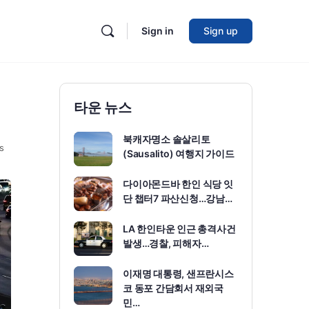
Sign in
Sign up
타운 뉴스
북캐자명소 솔살리토
s
(Sausalito) 여행지 가이드
다이아몬드바 한인 식당 잇
단 챕터7 파산신청…강남…
LA 한인타운 인근 총격사건
발생…경찰, 피해자…
이재명 대통령, 샌프란시스
코 동포 간담회서 재외국
민…