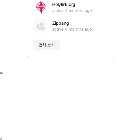
Holylink.org
active 4 months ago
결
Zippang
active 4 months ago
전체 보기
는
원