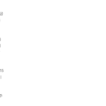
불공
을
을
제
않
15
기
주