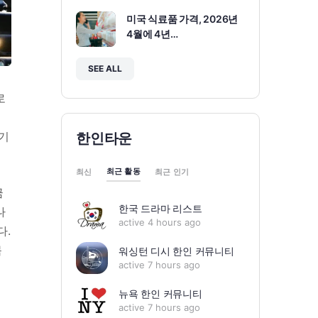
미국 식료품 가격, 2026년
4월에 4년…
SEE ALL
로
세
 기
한인타운
최근 활동
최신
최근 인기
금
한국 드라마 리스트
나
active 4 hours ago
다.
목
워싱턴 디시 한인 커뮤니티
active 7 hours ago
뉴욕 한인 커뮤니티
운
active 7 hours ago