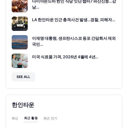
다이아몬드바 한인 식당 잇단 챕터7 파산신청…강
남…
LA 한인타운 인근 총격사건 발생…경찰, 피해자…
이재명 대통령, 샌프란시스코 동포 간담회서 재외
국민…
미국 식료품 가격, 2026년 4월에 4년…
SEE ALL
한인타운
최근 활동
최신
최근 인기