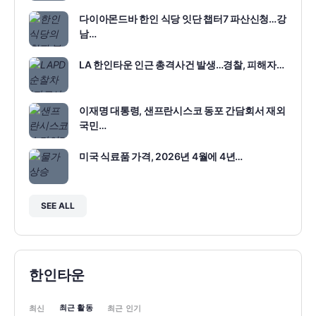
다이아몬드바 한인 식당 잇단 챕터7 파산신청…강
남…
LA 한인타운 인근 총격사건 발생…경찰, 피해자…
이재명 대통령, 샌프란시스코 동포 간담회서 재외
국민…
미국 식료품 가격, 2026년 4월에 4년…
SEE ALL
한인타운
최근 활동
최신
최근 인기