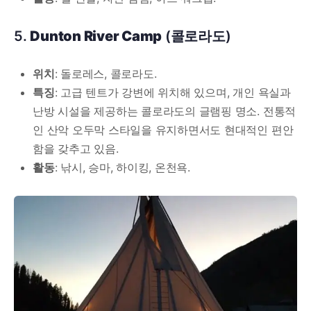
5.
Dunton River Camp
(콜로라도)
위치
: 돌로레스, 콜로라도.
특징
: 고급 텐트가 강변에 위치해 있으며, 개인 욕실과
난방 시설을 제공하는 콜로라도의 글램핑 명소. 전통적
인 산악 오두막 스타일을 유지하면서도 현대적인 편안
함을 갖추고 있음.
활동
: 낚시, 승마, 하이킹, 온천욕.