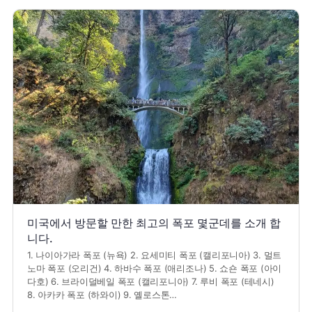
미국에서 방문할 만한 최고의 폭포 몇군데를 소개 합
니다.
1. 나이아가라 폭포 (뉴욕) 2. 요세미티 폭포 (캘리포니아) 3. 멀트
노마 폭포 (오리건) 4. 하바수 폭포 (애리조나) 5. 쇼숀 폭포 (아이
다호) 6. 브라이덜베일 폭포 (캘리포니아) 7. 루비 폭포 (테네시)
8. 아카카 폭포 (하와이) 9. 옐로스톤…