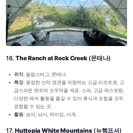
16.
The Ranch at Rock Creek
(몬태나)
위치
: 필립스버그, 몬태나.
특징
: 웅장한 산악 경관을 자랑하는 고급 리조트로, 고
급스러운 텐트와 오두막을 제공. 스파, 고급 레스토랑,
다양한 레저 활동을 즐길 수 있어 휴식과 모험을 모두
경험할 수 있는 곳.
활동
: 승마, 낚시, 하이킹, 사격.
17.
Huttopia White Mountains
(뉴햄프셔)