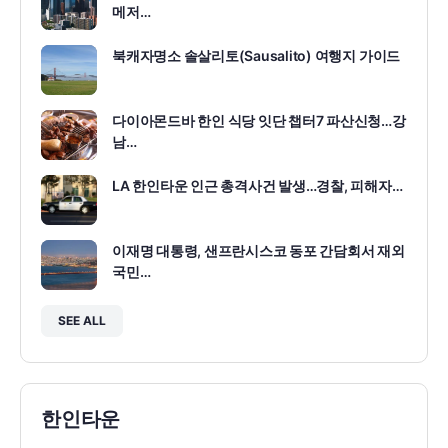
메저…
북캐자명소 솔살리토(Sausalito) 여행지 가이드
다이아몬드바 한인 식당 잇단 챕터7 파산신청…강
남…
LA 한인타운 인근 총격사건 발생…경찰, 피해자…
이재명 대통령, 샌프란시스코 동포 간담회서 재외
국민…
SEE ALL
한인타운