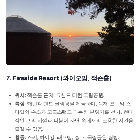
7.
Fireside Resort
(와이오밍, 잭슨홀)
위치
: 잭슨홀 근처, 그랜드 티턴 국립공원.
특징
: 캐빈과 텐트 글램핑을 제공하며, 목재 오두막 스
타일의 숙소가 고급스럽고 아늑한 분위기를 선사. 현대
적인 편의 시설과 더불어 자연 속에서의 조용한 시간을
즐길 수 있음.
활동
: 스키, 하이킹, 래프팅, 승마, 국립공원 탐방.