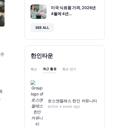
미국 식료품 가격, 2026년
4월에 4년…
SEE ALL
 주
한인타운
최근 활동
최신
최근 인기
록
가
로스앤젤레스 한인 커뮤니티
active a week ago
목