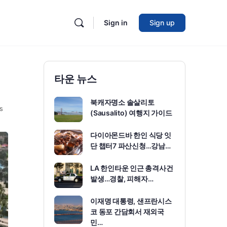
Sign in
Sign up
타운 뉴스
북캐자명소 솔살리토
s
(Sausalito) 여행지 가이드
다이아몬드바 한인 식당 잇
단 챕터7 파산신청…강남…
LA 한인타운 인근 총격사건
발생…경찰, 피해자…
이재명 대통령, 샌프란시스
코 동포 간담회서 재외국
민…