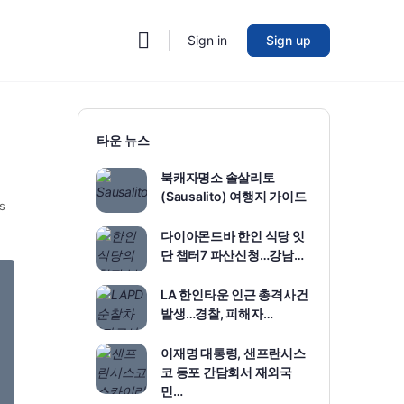
Sign in
Sign up
타운 뉴스
북캐자명소 솔살리토
(Sausalito) 여행지 가이드
s
다이아몬드바 한인 식당 잇
단 챕터7 파산신청…강남…
LA 한인타운 인근 총격사건
발생…경찰, 피해자…
이재명 대통령, 샌프란시스
코 동포 간담회서 재외국
민…